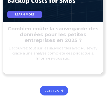
Combien coûte la sauvegarde des
données pour les petites
entreprises en 2025 ?
Découvrez tout sur les sauvegardes avec Pulseway
grâce à une analyse complète des prix actuels.
Informez-vous sur...
EN SAVOIR PLUS
VOIR TOUT