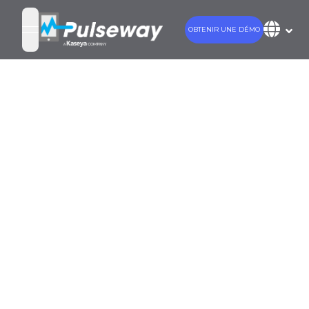
OBTENIR UNE DÉMO
open navigation menu
ulseway remporte
les prix de gestion
des services
informatiques
décernés par
inancesOnline.co