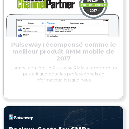
Pulseway récompensé comme le
meilleur produit RMM mobile de
2017
L'année dernière, le Pulseway RMM a remporté un
prix critique pour les professionnels de
l'informatique lorsque nous...
EN SAVOIR PLUS