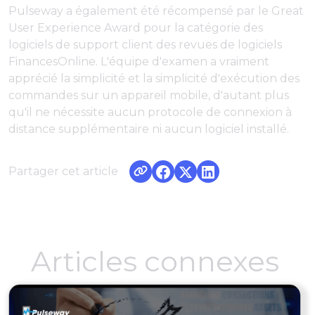
Pulseway a également été récompensé par le Great
User Experience Award pour la catégorie des
logiciels de support client des revues de logiciels
FinancesOnline. L'équipe d'examen a vraiment
apprécié la simplicité et la simplicité d'exécution des
commandes sur un appareil mobile, d'autant plus
qu'il ne nécessite aucun protocole de connexion à
distance supplémentaire ni aucun logiciel installé.
Partager cet article
Articles connexes