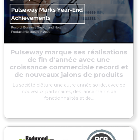
Pulseway marque ses réalisations
de fin d'année avec une
croissance commerciale record et
de nouveaux jalons de produits
La société clôture une autre année solide, avec de
nouveaux partenaires, des lancements de
fonctionnalités et de...
EN SAVOIR PLUS