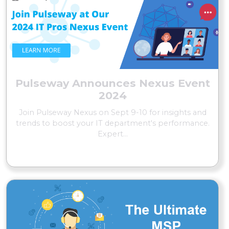
Pulseway Announces Nexus Event
2024
Join Pulseway Nexus on Sept 9-10 for insights and
trends to boost your IT department's performance.
Expert...
EN SAVOIR PLUS