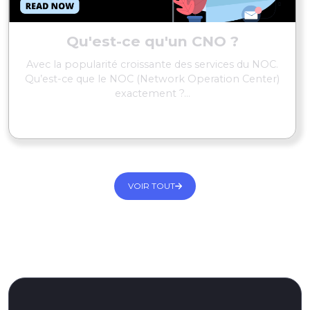
Qu'est-ce qu'un CNO ?
Avec la popularité croissante des services du NOC.
Qu’est-ce que le NOC (Network Operation Center)
exactement ?...
EN SAVOIR PLUS
VOIR TOUT