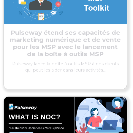
Pulseway étend ses capacités de
marketing numérique et de vente
pour les MSP avec le lancement
de la boîte à outils MSP
Pulseway lance la boîte à outils MSP à nos clients
qui peut les aider dans leurs activités...
EN SAVOIR PLUS