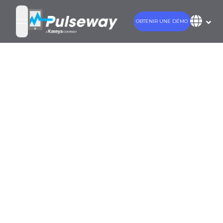
OBTENIR UNE DÉMO
open navigation menu
Pulseway
ajoute le
service NOC
pour les MSP
afin d'offrir une
couverture