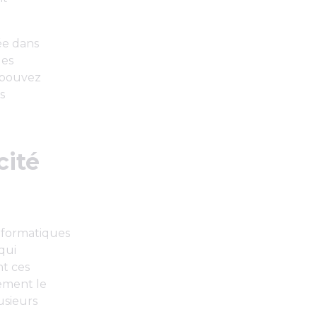
ée dans
des
s pouvez
s
cité
informatiques
qui
t ces
ement le
usieurs