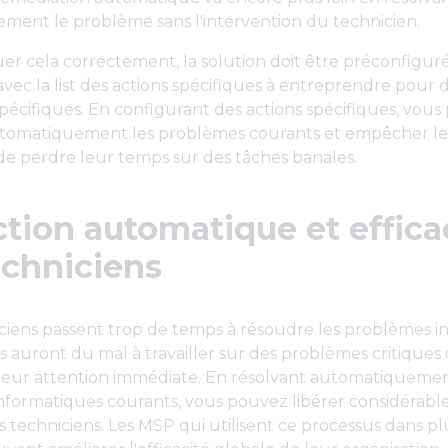
ment le problème sans l'intervention du technicien.
er cela correctement, la solution doit être préconfigur
avec la list des actions spécifiques à entreprendre pour 
écifiques. En configurant des actions spécifiques, vou
tomatiquement les problèmes courants et empêcher le
de perdre leur temps sur des tâches banales.
ction automatique et effica
echniciens
iciens passent trop de temps à résoudre les problèmes 
ils auront du mal à travailler sur des problèmes critiques 
 leur attention immédiate. En résolvant automatiquemen
nformatiques courants, vous pouvez libérer considérabl
 techniciens. Les MSP qui utilisent ce processus dans pl