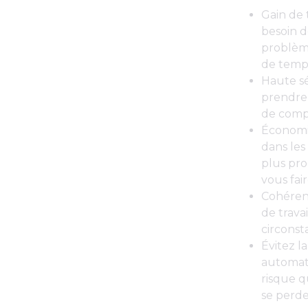
Gain de 
besoin 
problème
de temp
Haute sé
prendre 
de comp
Économie
dans les
plus pro
vous fai
Cohérenc
de trava
circonst
Évitez la
automati
risque q
se perde