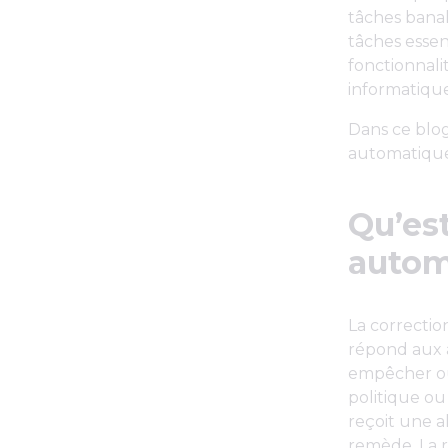
tâches banal
tâches essen
fonctionnali
informatique
Dans ce blog
automatique 
Qu’est
autom
La correctio
répond aux 
empêcher ou 
politique ou
reçoit une a
remède. La 