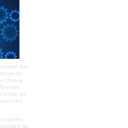
Il permet aux
nternes de
ées. Chaque
fférentes
e temps, les
cacité des
t exploiter
omatisant les