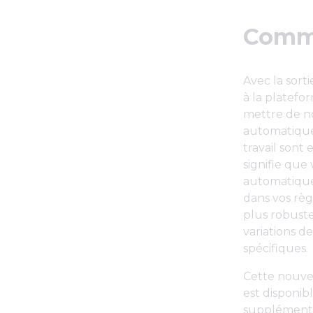
Comme
Avec la sort
à la platefo
mettre de n
automatique 
travail sont 
signifie que
automatique
dans vos règ
plus robuste
variations 
spécifiques.
Cette nouvel
est disponib
supplémentai