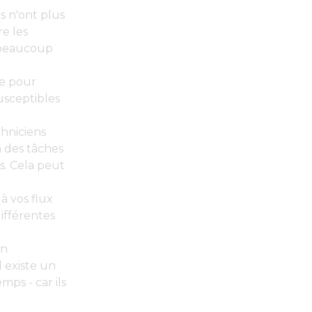
s n'ont plus
e les
 beaucoup
ue pour
usceptibles
chniciens
à des tâches
s. Cela peut
à vos flux
différentes
on
 existe un
mps - car ils