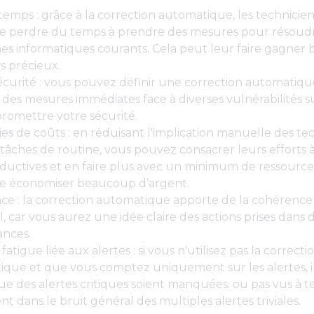
temps : grâce à la correction automatique, les technicien
de perdre du temps à prendre des mesures pour résoudr
s informatiques courants. Cela peut leur faire gagner
s précieux.
curité : vous pouvez définir une correction automatiq
des mesures immédiates face à diverses vulnérabilités s
romettre votre sécurité.
s de coûts : en réduisant l'implication manuelle des te
 tâches de routine, vous pouvez consacrer leurs efforts 
ductives et en faire plus avec un minimum de ressource
re économiser beaucoup d’argent.
e : la correction automatique apporte de la cohérence 
il, car vous aurez une idée claire des actions prises dans 
ances.
 fatigue liée aux alertes : si vous n'utilisez pas la correcti
que et que vous comptez uniquement sur les alertes, il
ue des alertes critiques soient manquées. ou pas vus à te
nt dans le bruit général des multiples alertes triviales.