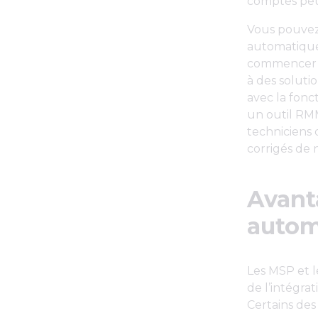
comptes peuv
Vous pouvez
automatique
commencer pa
à des soluti
avec la fonc
un outil RMM
techniciens 
corrigés de 
Avant
autom
Les MSP et l
de l’intégrat
Certains des