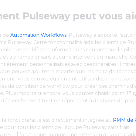
nt Pulseway peut vous ai
ie de
Automation Workflows
, Pulseway a apporté l'auto
rme Pulseway. Cette fonctionnalité aide les clients de Pu
ombreux problèmes informatiques courants sur le pilot
et à y remédier sans aucune intervention manuelle. Ce
entièrement personnalisables avec des itinéraires illimités
 vous pouvez ajouter n'importe quel nombre de tâches à
ment. Vous pouvez également utiliser des champs pers
les de condition de workflow pour créer des chemins d
s. Plus important encore, vous pouvez choisir parmi 17 
de déclenchement tout en répondant à des types de pro
le fonctionnalité est directement intégrée au
RMM de 
le pour tous les clients de l'équipe Pulseway sans frais
res. . Il fonctionne comme une extension des notificati