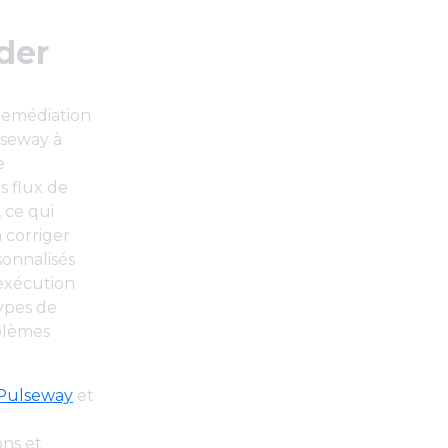
der
-remédiation
lseway à
e
s flux de
, ce qui
 corriger
onnalisés
'exécution
types de
blèmes
Pulseway
et
ons et