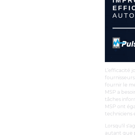
L’efficacité 
fournisseurs
fournir le m
MSP a besoin
tâches infor
MSP ont égal
techniciens e
Lorsqu'il s'a
autant que p