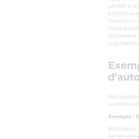
permet à la
problèmes i
l'exécution e
travail préc
techniciens 
organisation
Exempl
d'aut
Voici quelq
workflows d'
Exemple : 
Notification
dernières m