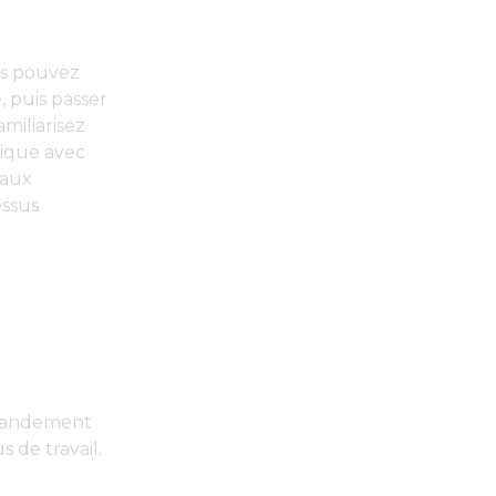
n
us pouvez
 puis passer
miliarisez
tique avec
 aux
essus
grandement
s de travail.