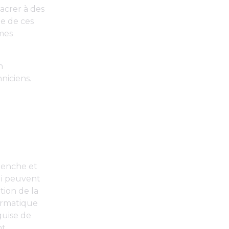
acrer à des
ne de ces
èmes
n
niciens.
clenche et
ui peuvent
tion de la
ormatique
guise de
nt