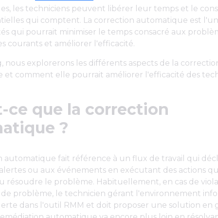
es, les techniciens peuvent libérer leur temps et le cons
tielles qui comptent. La correction automatique est l'u
tés qui pourrait minimiser le temps consacré aux probl
s courants et améliorer l'efficacité.
, nous explorerons les différents aspects de la correctio
et comment elle pourrait améliorer l'efficacité des tech
-ce que la correction
atique ?
n automatique fait référence à un flux de travail qui dé
alertes ou aux événements en exécutant des actions q
résoudre le problème. Habituellement, en cas de viola
 de problème, le technicien gérant l'environnement inf
lerte dans l'outil RMM et doit proposer une solution en 
remédiation automatique va encore plus loin en résolva