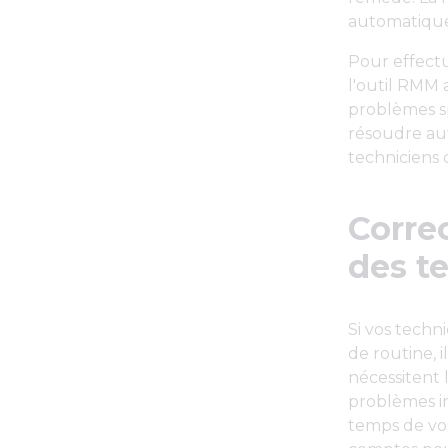
automatique
Pour effectu
l'outil RMM 
problèmes sp
résoudre au
techniciens 
Corre
des t
Si vos techn
de routine, 
nécessitent
problèmes i
temps de vos