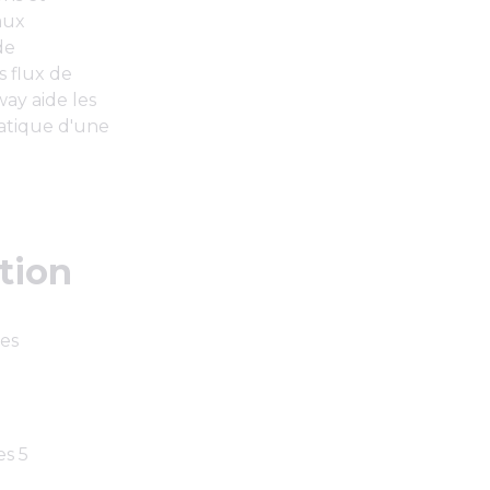
aux
de
s flux de
ay aide les
matique d'une
tion
des
es 5