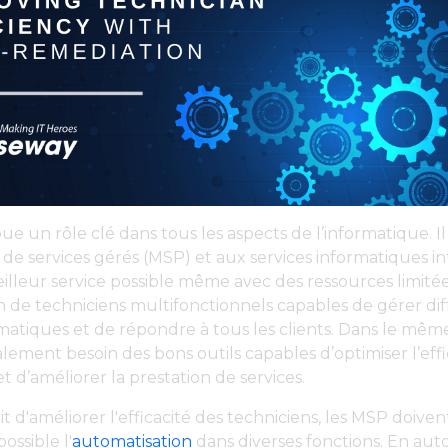
joue un rôle clé dans tous les aspects de l’informatique. 
 de services gérés (MSP) et aux services informatiques i
eilleur service possible même avec des ressources limit
 de techniciens multifonctionnels capables de gérer di
matiques et de répondre à tous les clients. Dans le mêm
ement besoin des bons outils capables d’optimiser l’effi
t d’améliorer la prestation de services.
git d'améliorer l'efficacité des techniciens, les MSP doiven
ossible l'
automatisation
dans diverses fonctions. En aut